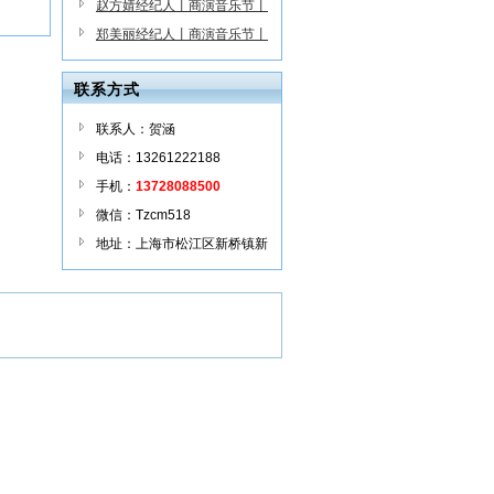
2024年
赵方婧经纪人丨商演音乐节丨
商务合作
郑美丽经纪人丨商演音乐节丨
2024年
联系方式
联系人：贺涵
电话：13261222188
手机：
13728088500
微信：Tzcm518
地址：上海市松江区新桥镇新
蟠路一号