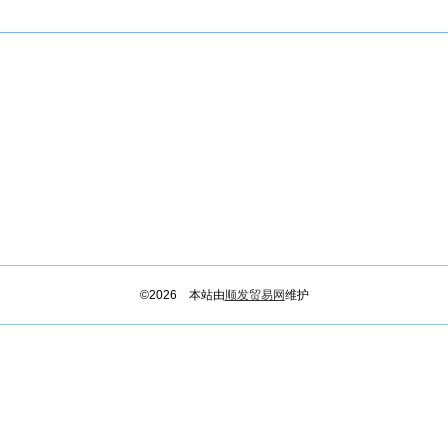
©2026 本站由
顺发贸易网
维护