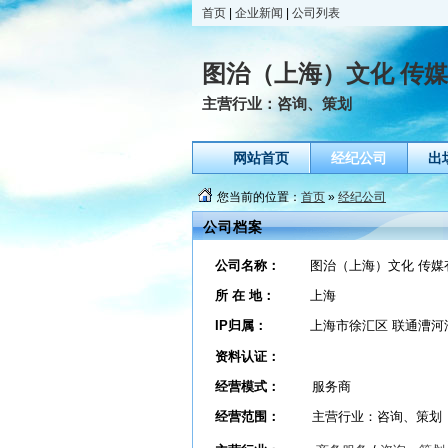
首页
|
企业新闻
|
公司列表
图治（上海）文化 传
主营行业：咨询、策划
网站首页
经纪公司
出
您当前的位置：
首页
»
经纪公司
公司档案
公司名称：
图治（上海）文化 传媒
所 在 地：
上海
IP归属：
上海市徐汇区 联通漕河
资料认证：
经营模式：
服务商
经营范围：
主营行业：咨询、策划