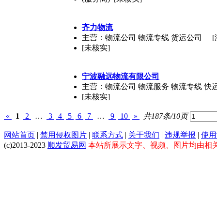
齐力物流
主营：物流公司 物流专线 货运公司
[未核实]
宁波融远物流有限公司
主营：物流公司 物流服务 物流专线 快
[未核实]
«
1
2
…
3
4
5
6
7
…
9
10
»
共187条/10页
网站首页
|
禁用侵权图片
|
联系方式
|
关于我们
|
违规举报
|
使用
(c)2013-2023
顺发贸易网
本站所展示文字、视频、图片均由相